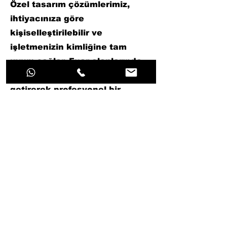
Özel tasarım çözümlerimiz,
ihtiyacınıza göre
kişiselleştirilebilir ve
işletmenizin kimliğine tam
uyum sağlar. Fuar alanlarında
estetik ve işlevselliği bir araya
getirerek profesyonel bir
izlenim bırakmanızı sağlıyoruz.
Ürünlerimiz, hem görsel olarak
etkileyici hem de işlevsel
olmalarıyla dikkat çeker.
Hizmetinizde olan profesyonel
ekip tarafından en ince
ayrıntısına kadar titizlikle
tasarlanmıştır.
Fuar Stand Tasarım ile
markanızın gücünü ön plana
çıkarmak şimdi çok kolay!
Hemen bizimle iletişime geçin ve