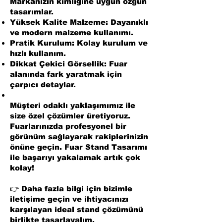
Markanızın kimliğine uygun özgün
tasarımlar.
Yüksek Kalite Malzeme: Dayanıklı
ve modern malzeme kullanımı.
Pratik Kurulum: Kolay kurulum ve
hızlı kullanım.
Dikkat Çekici Görsellik: Fuar
alanında fark yaratmak için
çarpıcı detaylar.
Müşteri odaklı yaklaşımımız ile
size özel çözümler üretiyoruz.
Fuarlarınızda profesyonel bir
görünüm sağlayarak rakiplerinizin
önüne geçin. Fuar Stand Tasarımı
ile başarıyı yakalamak artık çok
kolay!
👉 Daha fazla bilgi için bizimle
iletişime geçin ve ihtiyacınızı
karşılayan ideal stand çözümünü
birlikte tasarlayalım.